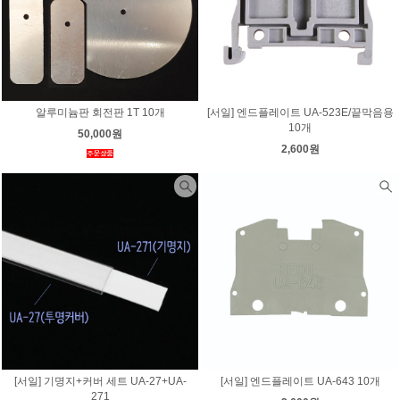
알루미늄판 회전판 1T 10개
[서일] 엔드플레이트 UA-523E/끝막음용
10개
50,000원
2,600원
[서일] 기명지+커버 세트 UA-27+UA-
[서일] 엔드플레이트 UA-643 10개
271