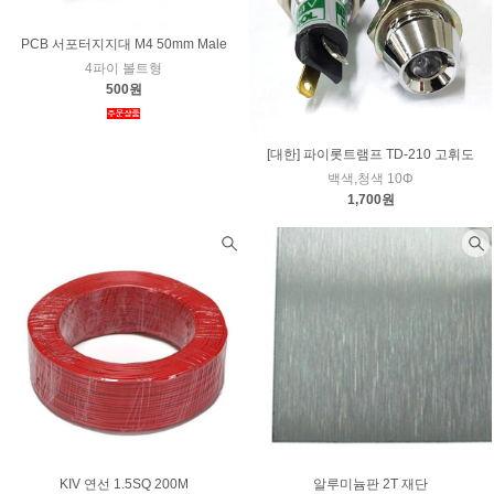
PCB 서포터지지대 M4 50mm Male
4파이 볼트형
500원
[대한] 파이롯트램프 TD-210 고휘도
백색,청색 10Φ
1,700원
KIV 연선 1.5SQ 200M
알루미늄판 2T 재단