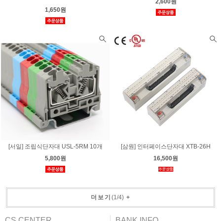
2,600원
1,650원
[서일] 조립식단자대 USL-5RM 10개
[삼원] 인터페이스단자대 XTB-26H
5,800원
16,500원
더보기
(
1
/
4
)
+
CS CENTER
BANK INFO