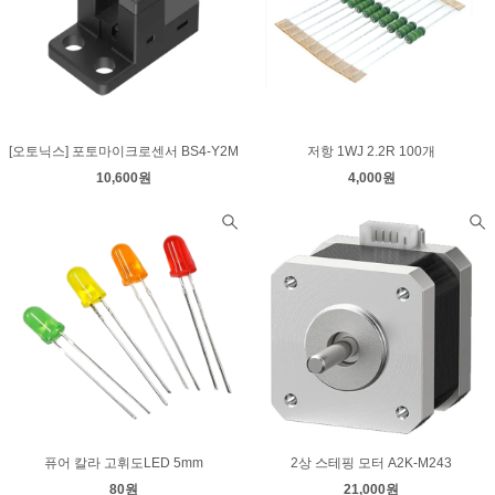
[오토닉스] 포토마이크로센서 BS4-Y2M
저항 1WJ 2.2R 100개
10,600원
4,000원
퓨어 칼라 고휘도LED 5mm
2상 스테핑 모터 A2K-M243
80원
21,000원