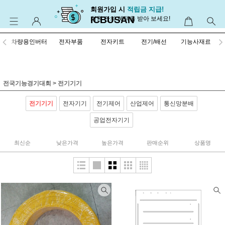
회원가입 시
적립금 지급!
ICBUSAN
회원 만의 혜택을 받아 보세요!
차량용인버터
전자부품
전자키트
전기/배선
기능사재료
전국기능경기대회
>
전기기기
전기기기
전자기기
전기제어
산업제어
통신망분배
공업전자기기
최신순
낮은가격
높은가격
판매순위
상품명