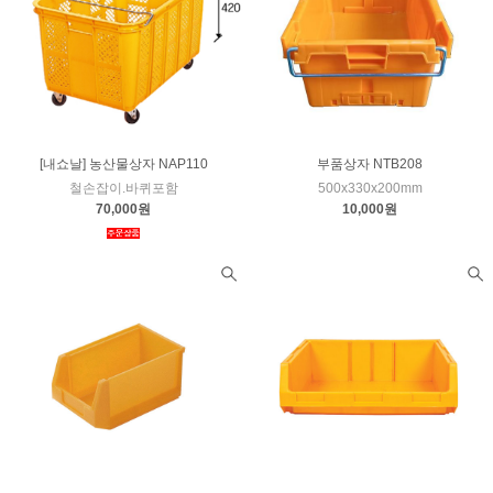
[내쇼날] 농산물상자 NAP110
부품상자 NTB208
철손잡이.바퀴포함
500x330x200mm
70,000원
10,000원