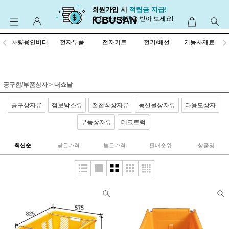
회원가입 시
적립금 지급!
ICBUSAN
회원 만의 혜택을 받아 보세요!
차량용인버터
전자부품
전자키트
전기/배선
기능사재료
공구함/부품상자
>
내쇼날
공구상자류
점보박스류
절첩식상자류
농산물상자류
다용도상자
부품상자류
데크트럭
최신순
낮은가격
높은가격
판매순위
상품명