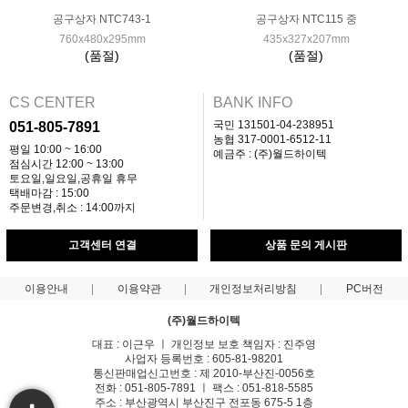
공구상자 NTC743-1
공구상자 NTC115 중
760x480x295mm
435x327x207mm
(품절)
(품절)
CS CENTER
BANK INFO
국민 131501-04-238951
051-805-7891
농협 317-0001-6512-11
평일 10:00 ~ 16:00
예금주 : (주)월드하이텍
점심시간 12:00 ~ 13:00
토요일,일요일,공휴일 휴무
택배마감 : 15:00
주문변경,취소 : 14:00까지
고객센터 연결
상품 문의 게시판
이용안내
이용약관
개인정보처리방침
PC버전
(주)월드하이텍
대표 : 이근우 ㅣ 개인정보 보호 책임자 : 진주영
사업자 등록번호 : 605-81-98201
통신판매업신고번호 : 제 2010-부산진-0056호
전화 : 051-805-7891 ㅣ 팩스 : 051-818-5585
주소 : 부산광역시 부산진구 전포동 675-5 1층