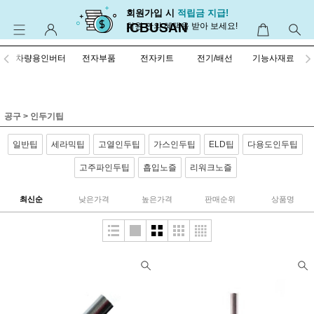
회원가입 시
적립금 지급!
ICBUSAN
회원 만의 혜택을 받아 보세요!
차량용인버터
전자부품
전자키트
전기/배선
기능사재료
공구
>
인두기팁
일반팁
세라믹팁
고열인두팁
가스인두팁
ELD팁
다용도인두팁
고주파인두팁
흡입노즐
리워크노즐
최신순
낮은가격
높은가격
판매순위
상품명