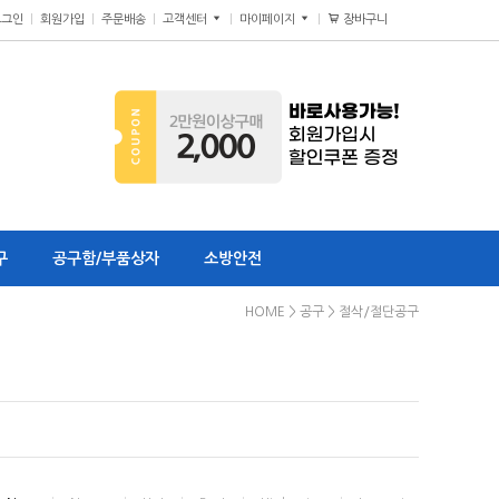
장바구니
0
로그인
회원가입
주문배송
고객센터
마이페이지
구
공구함/부품상자
소방안전
HOME
>
공구
>
절삭/절단공구