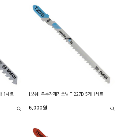
개 1세트
[보쉬] 특수자재직쏘날 T-227D 5개 1세트
6,000원