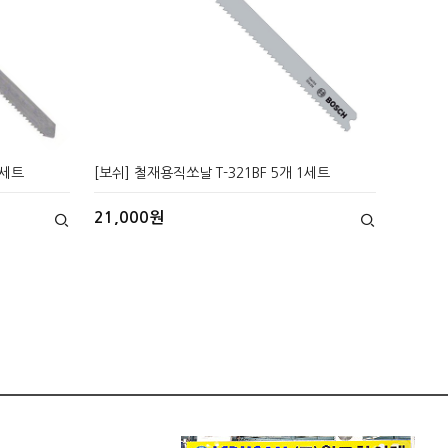
1세트
[보쉬] 철재용직쏘날 T-321BF 5개 1세트
21,000원