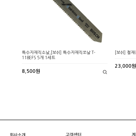
특수자재직소날,[보쉬] 특수자재직쏘날 T-
[보쉬] 철재
118EFS 5개 1세트
23,000원
8,500원
고객센터
계
회사소개