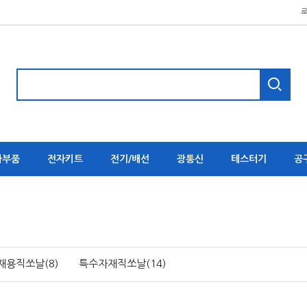
자부품
전자키트
전기/배선
광통신
테스터기
공
재용직쏘날(8)
특수자재직쏘날(14)