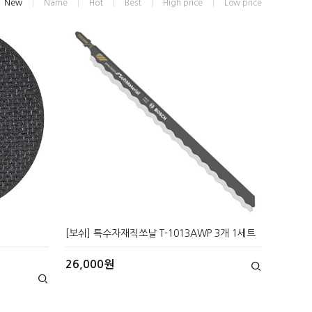
New
Name
Hot
Best
High price
Low price
[보쉬] 특수자재직쏘날 T-1013AWP 3개 1세트
26,000원