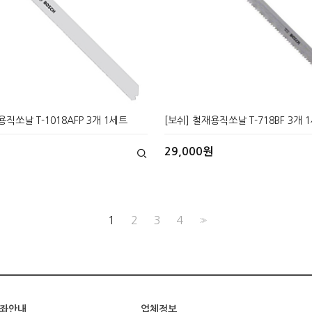
용직쏘날 T-1018AFP 3개 1세트
[보쉬] 철재용직쏘날 T-718BF 3개 
29,000원
1
2
3
4
>>
좌안내
업체정보