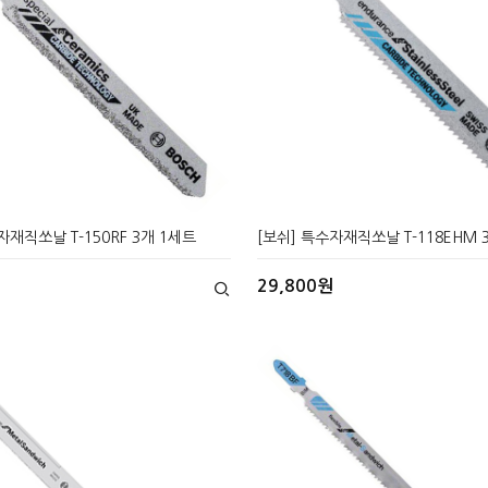
자재직쏘날 T-150RF 3개 1세트
[보쉬] 특수자재직쏘날 T-118EHM 
29,800원