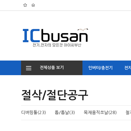
전체상품 보기
인버터/충전기
전
절삭/절단공구
디버링툴(23)
톱/톱날(3)
목재용직쏘날(28)
철