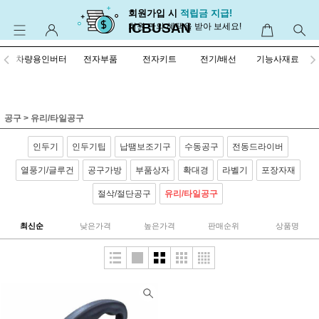
회원가입 시
적립금 지급!
ICBUSAN
회원 만의 혜택을 받아 보세요!
차량용인버터
전자부품
전자키트
전기/배선
기능사재료
공구
>
유리/타일공구
인두기
인두기팁
납땜보조기구
수동공구
전동드라이버
열풍기/글루건
공구가방
부품상자
확대경
라벨기
포장자재
절삭/절단공구
유리/타일공구
최신순
낮은가격
높은가격
판매순위
상품명